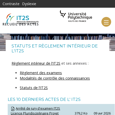
Aller au contenu principal
Contraste
Dyslexie
RECUEIL DES ACTES
STATUTS ET RÈGLEMENT INTÉRIEUR DE
L'IT2S
Règlement intérieur de l’IT2S
et ses annexes :
Règlement des examens
Modalités de contrôle des connaissances
Statuts de l’IT2S
LES 10 DERNIERS ACTES DE L' IT2S
Arrêté de jury d'examen IT2S
Licence Pluridisciplinaire Projet
379,2 Ko
09 avr 2026