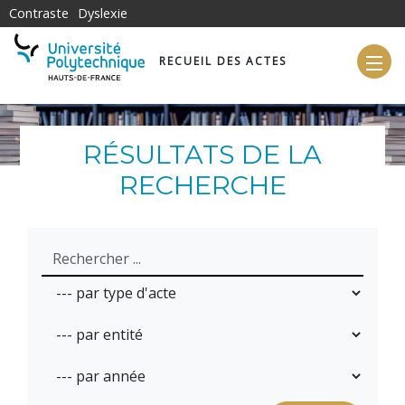
Aller au contenu principal
Contraste
Dyslexie
RECUEIL DES ACTES
RÉSULTATS DE LA
RECHERCHE