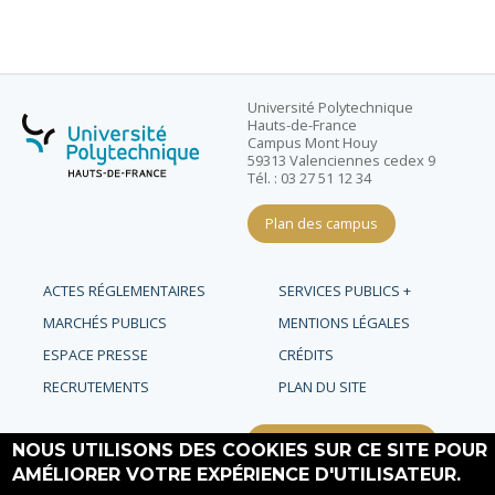
Université Polytechnique
Hauts-de-France
Campus Mont Houy
59313 Valenciennes cedex 9
Tél. : 03 27 51 12 34
Plan des campus
ACTES RÉGLEMENTAIRES
SERVICES PUBLICS +
MARCHÉS PUBLICS
MENTIONS LÉGALES
ESPACE PRESSE
CRÉDITS
RECRUTEMENTS
PLAN DU SITE
Requête d'amélioration
NOUS UTILISONS DES COOKIES SUR CE SITE POUR
AMÉLIORER VOTRE EXPÉRIENCE D'UTILISATEUR.
Rejoignez-nous !