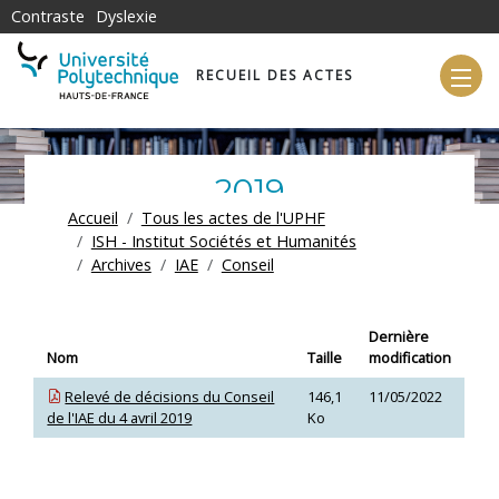
Aller au contenu principal
Contraste
Dyslexie
RECUEIL DES ACTES
2019
FIL D'ARIANE
Accueil
Tous les actes de l'UPHF
ISH - Institut Sociétés et Humanités
Archives
IAE
Conseil
Dernière
Nom
Taille
modification
Relevé de décisions du Conseil
146,1
11/05/2022
de l'IAE du 4 avril 2019
Ko