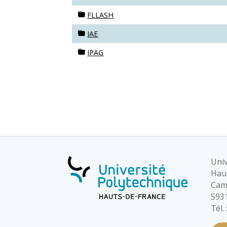
FLLASH
IAE
IPAG
Univ
Hau
Cam
5931
Tél.