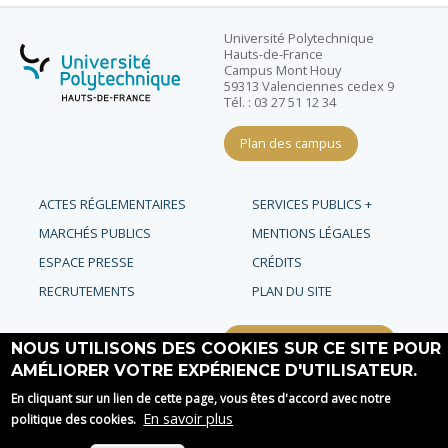
Université Polytechnique
Hauts-de-France
Campus Mont Houy
59313 Valenciennes cedex 9
Tél. : 03 27 51 12 34
Plan des campus
ACTES RÉGLEMENTAIRES
SERVICES PUBLICS +
MARCHÉS PUBLICS
MENTIONS LÉGALES
ESPACE PRESSE
CRÉDITS
RECRUTEMENTS
PLAN DU SITE
Requête d'amélioration
NOUS UTILISONS DES COOKIES SUR CE SITE POUR
AMÉLIORER VOTRE EXPÉRIENCE D'UTILISATEUR.
Rejoignez-nous !
En cliquant sur un lien de cette page, vous êtes d'accord avec notre
En savoir plus
politique des cookies.