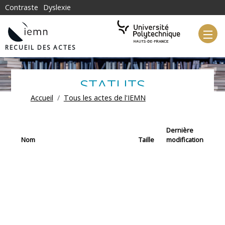
Aller au contenu principal
Contraste
Dyslexie
RECUEIL DES ACTES
STATUTS
FIL D'ARIANE
Accueil
Tous les actes de l'IEMN
Dernière
Nom
Taille
modification